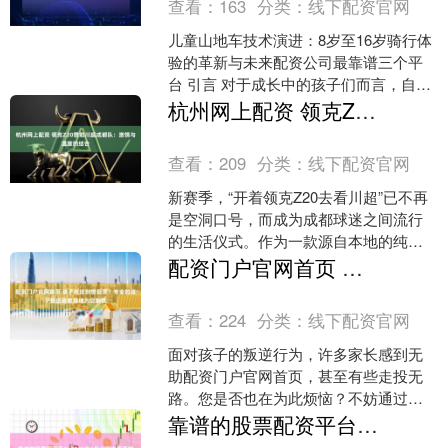
查看：
163
分类：
线下配资官网
儿童山地车技术演进：8岁至16岁骑行体
验的革新与未来配资公司最靠谱三个平
台 引言 对于成长中的孩子们而言，自行
车不仅仅是交通工具，更是探索世界、
杭州网上配资 领克Z20赞助川超成都队：激情与温度的结合
锻炼体魄、培养独....
查看：
209
分类：
线下配资官网
新赛季，“开着领克Z20去看川超”已不再
是空洞口号，而成为成都球迷之间流行
的生活仪式。作为一款源自本地的纯电
SUV杭州网上配资，领克Z20此次与成都
配资门户官网首页 孩子叛逆到想报警？专业的孩子叛逆管教基地为您解忧
队达成赞助合....
查看：
224
分类：
线下配资官网
面对孩子的叛逆行为，许多家长感到无
助配资门户官网首页，甚至有些走投无
路。您是否也在为此烦恼？不妨通过以
下问卷，初步了解孩子的叛逆情况，看
靠谱的股票配资平台 2025年6月出初中英语时文阅读提分训练3+X，小升初到中考全套，带独立答案！电子版
看是否需要专业的帮助。 ....