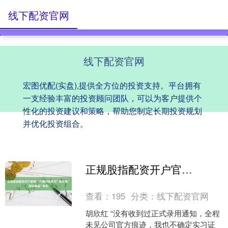
线下配资官网
线下配资官网
宏图优配(实盘),提供全方位的投资支持。平台拥有
一支经验丰富的投资顾问团队，可以为客户提供个
性化的投资建议和策略，帮助您制定长期投资规划
并优化投资组合。
正规股指配资开户官网 “付费内推实习”是在借“求职焦虑”牟利
查看：
195
分类：
线下配资官网
胡欣红 “没有收到过正式录用通知，全程
未见公司官方痕迹，我也不确定实习证