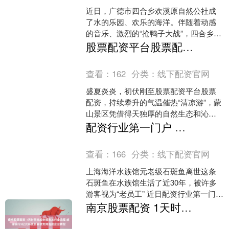
近日，广德市四合乡欢溪原自然公社成
了水的乐园、欢乐的海洋。伴随着动感
的音乐、激烈的“抢鸭子大战”，四合乡首
届戏水狂欢季开幕式在万众期待中火热
股票配资平台股票配资 山水蒙山 最是清凉迎客来_游客_景区_溪涧
开幕。这场由政府精准....
查看：
162
分类：
线下配资官网
盛夏炎炎，初伏刚至股票配资平台股票
配资，持续攀升的气温催热“清凉游”，蒙
山景区凭借得天独厚的自然生态和沁人
心脾的凉意，成为八方游客来太原逃离
配资行业第一门户 上海海洋水族馆元老级石斑鱼离世,这条石斑鱼在水族馆生活了近30年，被许多游客视为“老员工”_李女士_条鱼_孩子
暑热、拥抱自然的必选....
查看：
166
分类：
线下配资官网
上海海洋水族馆元老级石斑鱼离世这条
石斑鱼在水族馆生活了近30年，被许多
游客视为“老员工” 近日配资行业第一门
户，上海海洋水族馆的“老将”——一条巨
南京股票配资 1天时间完成申报到发行全流程 邮储银行5亿元科技创新债支持传统企业转型
型洞穴石斑鱼离....