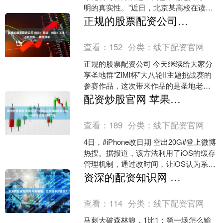
明的真实性。”近日，北京某高校在读研
究生小莫向记者反映，“花钱买的实习经
正规的股票配资公司 前进！前进！前进！ZTL-11突击炮——橡皮擦呃
历，却不敢写进简....
查看：
152
分类：
线下配资官网
正规的股票配资公司 今天继续给大家分
享圣地群“ZIMI杯”大八轮II主题挑战赛的
参赛作品，这次带来作品的是圣地老
兵：橡皮擦呃 参赛作品主题是我军ZTL-
配资炒股官网 苹果回应“iPhone改日期空出20G”：Apple官方没有这种方法
11突击....
查看：
189
分类：
线下配资官网
4日，#iPhone改日期 空出20G#登上微博
热搜。据报道，该方法利用了iOS的缓存
管理机制，通过改时间，让iOS认为系统
存在大量过期的缓存，于是触发清理动
资深的配资知识网 马刺破狼：当文班不封盖时？
作....
查看：
114
分类：
线下配资官网
马刺大破森林狼，1比1：第一场怎么输