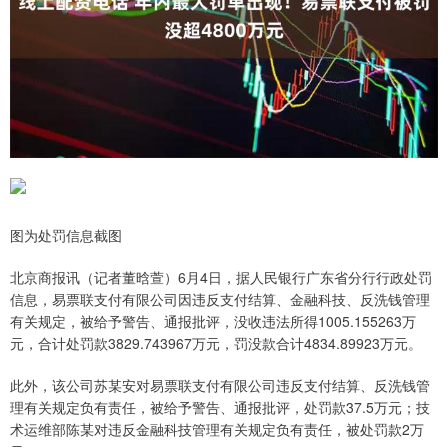
图为处罚信息截图
北京商报讯（记者董晗萱）6月4日，据人民银行广东省分行行政处罚
信息，易票联支付有限公司因违反支付结算、金融科技、反洗钱管理
有关规定，被给予警告、通报批评，没收违法所得1005.155263万
元，合计处罚款3829.743967万元，罚没款合计4834.89923万元。
此外，该公司苏某安对易票联支付有限公司违反支付结算、反洗钱管
理有关规定负有责任，被给予警告、通报批评，处罚款37.5万元；技
术运维部陈某对违反金融科技管理有关规定负有责任，被处罚款2万