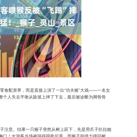
零食配资界，而是直接上演了一出“功夫猴”大戏——一名女
，整个人失去平衡从陡坡上摔了下去，最后被诊断为脚骨骨
子注意。结果一只猴子突然从树上跃下，先是用爪子扒拉她
她胸口！女游客当场被踹得踉跄后退，而猴子则借力跳回树