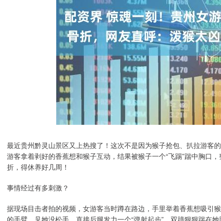
最近贵州黔灵山景区又上热搜了！这次不是因为猴子抢包、扒拉游客的
游客拿着剥好的香蕉想和猴子互动，结果被猴子一个“飞踢”踹中胸口
折，得休养好几周！
事情经过有多刺激？
据现场目击者拍的视频，女游客当时蹲在路边，手里举着香蕉想吸引猴
的手臂，见她没松手，直接后腿发力一个“弹射起步”，双蹄狠狠踹在