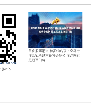
重庆股票配资 赫罗纳名宿：皇马专
注欧冠所以本轮将会轮换 库尔图瓦
是冠军门将
：拟5亿