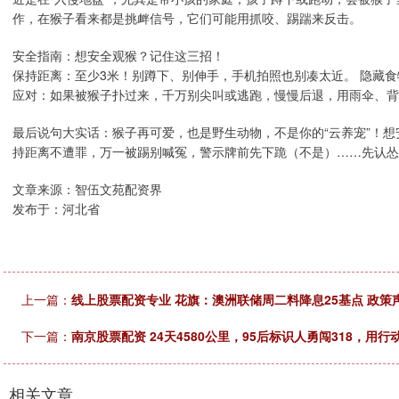
作，在猴子看来都是挑衅信号，它们可能用抓咬、踢踹来反击。
安全指南：想安全观猴？记住这三招！
保持距离：至少3米！别蹲下、别伸手，手机拍照也别凑太近。 隐藏食
应对：如果被猴子扑过来，千万别尖叫或逃跑，慢慢后退，用雨伞、背
最后说句大实话：猴子再可爱，也是野生动物，不是你的“云养宠”！想
持距离不遭罪，万一被踢别喊冤，警示牌前先下跪（不是）……先认怂！” 
文章来源：智伍文苑配资界
发布于：河北省
上一篇：
线上股票配资专业 花旗：澳洲联储周二料降息25基点 政策
下一篇：
南京股票配资 24天4580公里，95后标识人勇闯318，用
相关文章