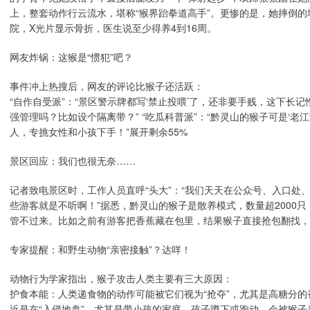
上，整套动作行云流水，堪称“猴界跆拳道高手”。更惨的是，她摔倒
院，X光片显示骨折，医生说至少得养4到16周。
网友炸锅：这猴是“惯犯”吧？
事件冲上热搜后，网友的评论比猴子还活跃：
“自作自受派”：“景区警示牌都写‘禁止投喂’了，还非要手贱，这下长记
强管理吗？比如设个隔离带？” “吃瓜科普派”：“黔灵山的猴子可是‘老
人，专挑女性和小孩下手！”展开剩余55%
景区回应：我们也很无奈……
记者致电景区时，工作人员直呼“头大”：“我们天天在公众号、入口处、
些游客就是不听啊！”据悉，黔灵山的猴子是散养模式，数量超2000只
管不过来。比如之前有游客把香蕉藏在包里，结果猴子直接抢包翻找，
专家提醒：和野生动物“亲密接触”？达咩！
动物行为学家指出，猴子攻击人类主要有三大原因：
护食本能：人类递食物的动作可能被它们视为“抢夺”，尤其是高糖分的
近是在“入侵地盘”，尤其是带小孩的家庭，孩子蹲下或跑动，会被猴子