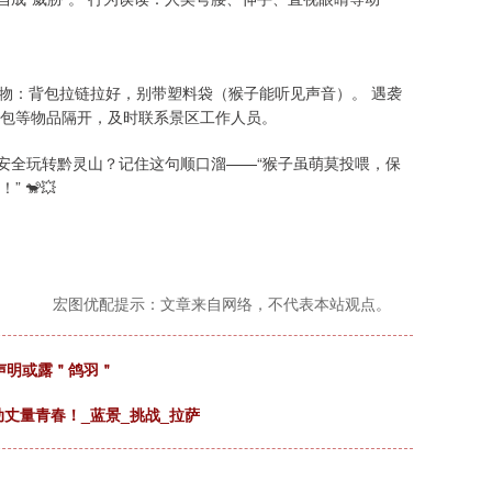
物：背包拉链拉好，别带塑料袋（猴子能听见声音）。 遇袭
包等物品隔开，及时联系景区工作人员。
安全玩转黔灵山？记住这句顺口溜——“猴子虽萌莫投喂，保
🐒💥
宏图优配提示：文章来自网络，不代表本站观点。
声明或露＂鸽羽＂
行动丈量青春！_蓝景_挑战_拉萨