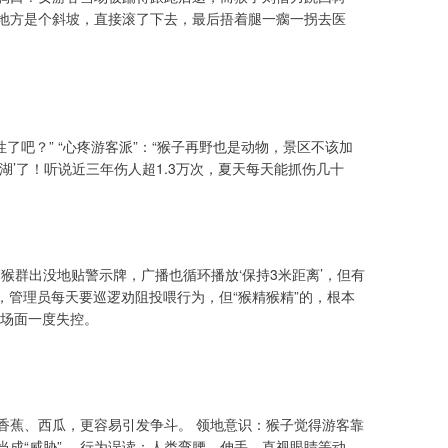
的地方是个斜坡，直接滚了下去，最后捂着腿一瘸一拐去医
性了吧？” “心疼游客派”：“猴子再野也是动物，景区不该加
江湖’了！听说近三年伤人超1.3万次，夏天每天能抓伤几十
猴群出没地贴警示牌，广播也循环播放‘保持3米距离’，但有
，管理员每天要巡逻劝阻投喂行为，但“猴精猴精”的，根本
场面一度失控。
香蕉、西瓜，更容易引发争斗。 领地意识：猴子觉得游客靠
当成“威胁”。 行为误读：人类弯腰、伸手、直视眼睛等动