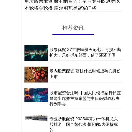
重庆股票配资 赫罗纳名宿：皇马专注欧冠所以
本轮将会轮换 库尔图瓦是冠军门将
推荐资讯
股票优配 27年股民覆灭记七：亏损不断
扩大，只好拆东补西，借了还还了借
场内股票配资 荔枝什么时候成熟几月份
上市
股市配资合法吗 中国人民银行副行长宣
昌能出席并主持东盟与中日韩财政和央
行副手会
专业炒股配资 2025年算力一体机龙头
股排名：国产替代浪潮下的5大硬核标
的