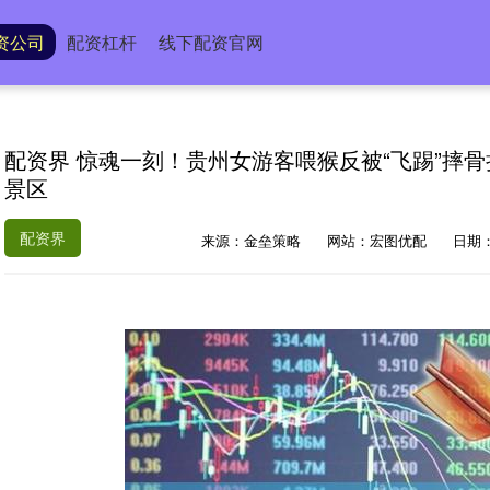
资公司
配资杠杆
线下配资官网
配资界 惊魂一刻！贵州女游客喂猴反被“飞踢”摔骨
景区
配资界
来源：金垒策略
网站：宏图优配
日期：2